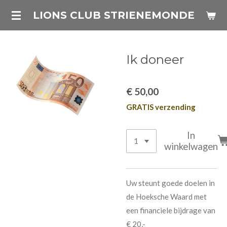
Ga
LIONS CLUB STRIENEMONDE
direct
naar
de
Ik doneer
hoofdinhoud
€ 50,00
GRATIS verzending
In
winkelwagen
Uw steunt goede doelen in
de Hoeksche Waard met
een financiele bijdrage van
€ 20,-