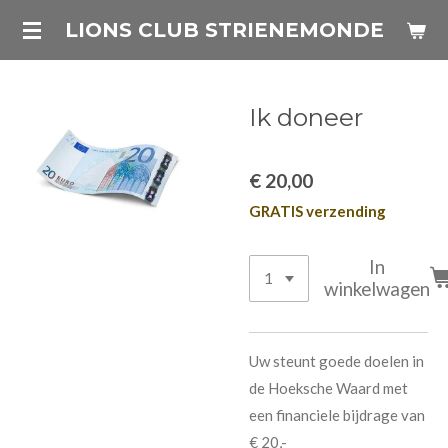
Ga
LIONS CLUB STRIENEMONDE
direct
naar
de
Ik doneer
hoofdinhoud
€ 20,00
GRATIS verzending
In
winkelwagen
Uw steunt goede doelen in
de Hoeksche Waard met
een financiele bijdrage van
€ 20,-