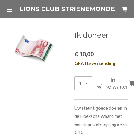
Ga
LIONS CLUB STRIENEMONDE
direct
naar
de
Ik doneer
hoofdinhoud
€ 10,00
GRATIS verzending
In
winkelwagen
Uw steunt goede doelen in
de Hoeksche Waard met
een financiele bijdrage van
€ 10,-